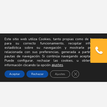
Este sitio web utiliza Cookies, tanto propias como de terceros,
para su correcto funcionamiento, recopilar información
estadística sobre su navegación y mostrarle publicidad
relacionada con sus preferencias, generada a partir de sus
pautas de navegación. Si continúa navegando acepta su uso.
Puede configurar, rechazar las cookies, u obtener más
ajustes
.
información clicando la opción
Cerrar el banner d
Aceptar
Rechazar
Ajustes
¡Ya disponible nuestra última
conferencia – coloquio “Tu salud, un