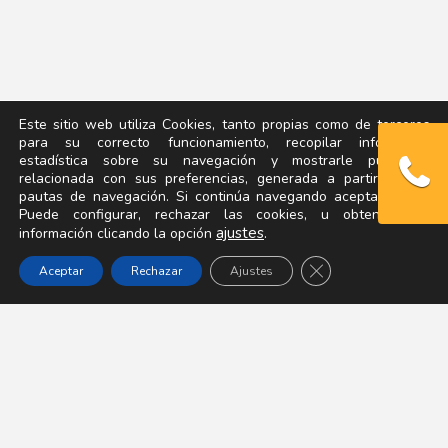
Este sitio web utiliza Cookies, tanto propias como de terceros,
para su correcto funcionamiento, recopilar información
estadística sobre su navegación y mostrarle publicidad
relacionada con sus preferencias, generada a partir de sus
pautas de navegación. Si continúa navegando acepta su uso.
Puede configurar, rechazar las cookies, u obtener más
ajustes
.
información clicando la opción
Cerrar el banner d
Aceptar
Rechazar
Ajustes
En nuestra clínica de fisioterapia
encontrarás solución a tu dolor. Te
ofrecemos: