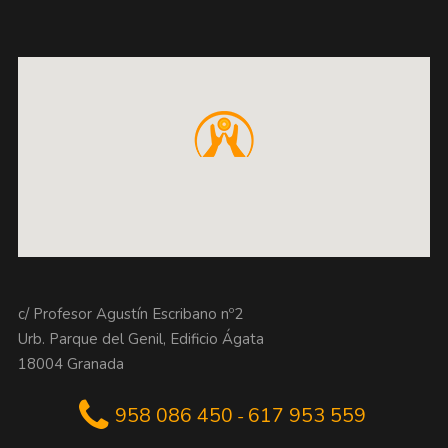
c/ Profesor Agustín Escribano nº2
Urb. Parque del Genil, Edificio Ágata
18004 Granada
958 086 450
617 953 559
-